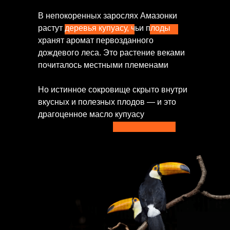
В непокоренных зарослях Амазонки
растут деревья купуасу, чьи плоды
хранят аромат первозданного
дождевого леса. Это растение веками
почиталось местными племенами
Но истинное сокровище скрыто внутри
вкусных и полезных плодов — и это
драгоценное масло купуасу