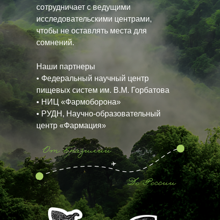
сотрудничает с ведущими
исследовательскими центрами,
чтобы не оставлять места для
сомнений.
Наши партнеры
• Федеральный научный центр
пищевых систем им. В.М. Горбатова
• НИЦ «Фармоборона»
• РУДН, Научно-образовательный
центр «Фармация»