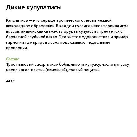
Дикие купулатисы
Купулатисы — это сердце тропического леса в нежной
шоколадном обрамлении. В каждом кусочке неповторимая игра
вкусов: амазонская свежесть фрукта купуасу встречается с
бархатной глубиной какао. Это чистое удовольствие и пример
гармонии, где природа сама подсказывает идеальные
пропорции.
Состав:
Тростниковый сахар, какао бобы, мякоть купуасу, масло купуасу,
масло какао, пектин (лимонный), соевый лецитин
40 г