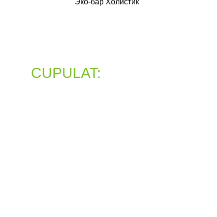
"Эко-бар Холистик"
CUPULAT:
эксперты
по купуасу в России
Мы специализируемся исключительно на
продуктах Амазонии. Наш опыт
базируется на лабораторных
исследованиях состава и ежедневной
работе с сырьем. Мы не просто продаем
- мы создаем культуру.