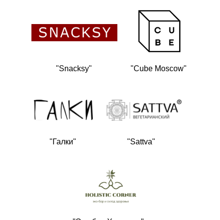
"Snacksy"
"Cube Moscow"
"Галки"
"Sattva"