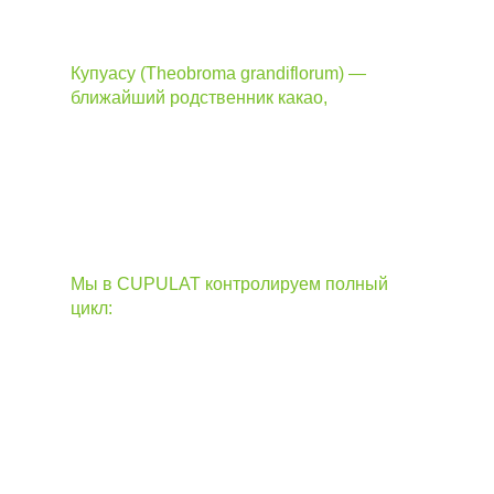
тропических лесов
Купуасу (Theobroma grandiflorum) —
ближайший родственник какао,
родом из
диких лесов Амазонии. Это крупный
плод с бархатистой коричневой кожурой
и нежной кремовой мякотью. Из его
семян делают «белый шоколад»
(купулат), а из мякоти — соки и
премиальные десерты
Мы в CUPULAT контролируем полный
цикл:
ферментация в Бразилии →
прямая доставка в Россию → создание
готовых ингредиентов для вас.