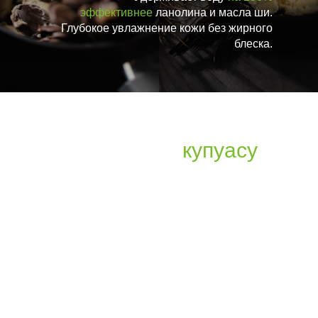
эффективнее
ланолина и масла ши.
Глубокое увлажнение кожи без жирного
блеска.
Что выбрать:
купуасу
или традиционное
какао?
Характеристика
Купуасу
Обыч
(CUPULAT)
какао