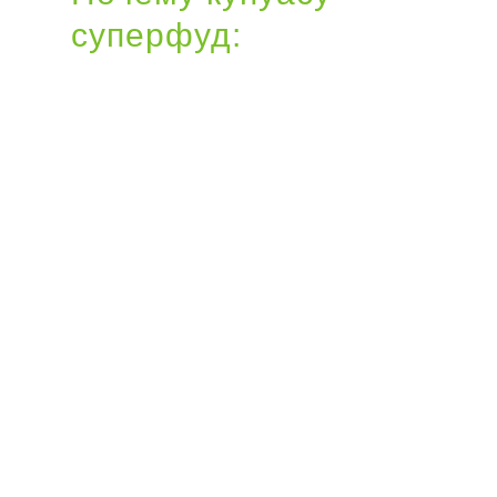
суперфуд:
энергия
без побочных
эффектов
1. Теакрин вместо кофеина:
мощный фокус и бодрость без
тахикардии, скачков давления и
«отката».
2. Антиоксиданты:
полифенолы,
защищающие клетки от старения.
3. Здоровье сердца:
фитостерины
для снижения «плохого»
холестерина.