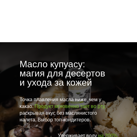
4. Для всей семьи:
0% кофеина —
безопасно для детей и
гипертоников.
Масло купуасу:
магия для десертов
и ухода за кожей
Точка плавления масла ниже, чем у
какао.
Продукт мгновенно тает во рту,
раскрывая вкус без маслянистого
налета. Выбор топ-кондитеров.
Удерживает воду
на 200%